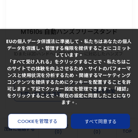
MT610s 自動ハンズフリースタンド
EUの個人データ保護法に準拠して、私たちはあなたの個人
データを保護し、管理する権限を提供することにコミット
1Dまたは2Dハンドヘルドスキャナーに対応したハンズフ
しています。
リースタンド
「すべて受け入れる」をクリックすることで、私たちはこ
のサイトでの体験を向上させるため、サイトのパフォーマ
ンスと使用状況を分析するため、関連するマーケティング
コンテンツを提供するためにクッキーを配置することを許
可します。下記でクッキー設定を管理できます。「確認」
比較を追加
お問い合わせを追加
をクリックすることで、現在の設定に同意したことになり
ます。
.
COOKIEを管理する
すべて同意する
問い合わせ
製品比較
茂森に連絡する
TOP
(
0
)
(
0
)