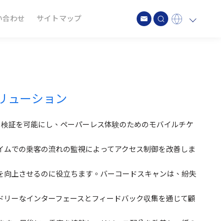
い合わせ
サイトマップ
Global
English
Japan
日本語
Spain
Spanish
Germany
Deutsch
ソリューション
Taiwan
繁中
ット検証を可能にし、ペーパーレス体験のためのモバイルチケ
イムでの乗客の流れの監視によってアクセス制御を改善しま
を向上させるのに役立ちます。バーコードスキャンは、紛失
ドリーなインターフェースとフィードバック収集を通じて顧