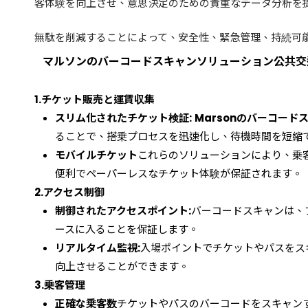
客体験を向上させ、意思決定のための貴重なデータ分析を
無駄を削減することによって、安全性、緊急管理、持続可
マルソンのバーコードスキャンソリューション
公共交
1.
チケット販売と運賃収集
スリム化されたチケット検証:
Marsonのバーコード
ることで、搭乗プロセスを迅速化し、待機時間を短縮
モバイルチケット
これらのソリューションにより、乗
便利でペーパーレスなチケット体験が保証されます。
2.
アクセス制御
制御されたアクセスポイント:
バーコードスキャンは、
ースに入ることを保証します。
リアルタイム監視:
入場ポイントでチケットやパスをス
向上させることができます。
3.
乗客管理
正確な乗客数
チケットやパスのバーコードをスキャン