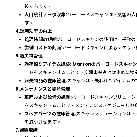
役立ちます。
人口統計データ収集:
バーコードスキャンは、乗客の人
す。
4.
運用効率の向上
処理時間の短縮:
バーコードスキャンの使用は、手動の
労働コストの削減:
バーコードスキャンによるチケット
5.
遺失物管理
効率的なアイテム追跡:
Marsonのバーコードスキャ
ードをスキャンすることで、交通事業者は効率的に物
紛失物品の在庫管理:
スキャンは、失われたアイテムの
6.
メンテナンスと資産管理
車両および設備の追跡:
バーコードスキャンソリューシ
をスキャンすることで、メンテナンススケジュールや
スペアパーツの在庫管理:
スキャンソリューションは、
を減少させます。
7.
運賃取締