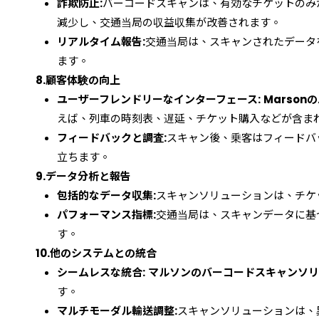
詐欺防止:
バーコードスキャンは、有効なチケットのみ
減少し、交通当局の収益収集が改善されます。
リアルタイム報告:
交通当局は、スキャンされたデータ
ます。
8.
顧客体験の向上
ユーザーフレンドリーなインターフェース:
Marso
えば、列車の時刻表、遅延、チケット購入などが含ま
フィードバックと調査:
スキャン後、乗客はフィードバ
立ちます。
9.
データ分析と報告
包括的なデータ収集:
スキャンソリューションは、チケ
パフォーマンス指標:
交通当局は、スキャンデータに基
す。
10.
他のシステムとの統合
シームレスな統合:
マルソンのバーコードスキャンソリ
す。
マルチモーダル輸送調整:
スキャンソリューションは、