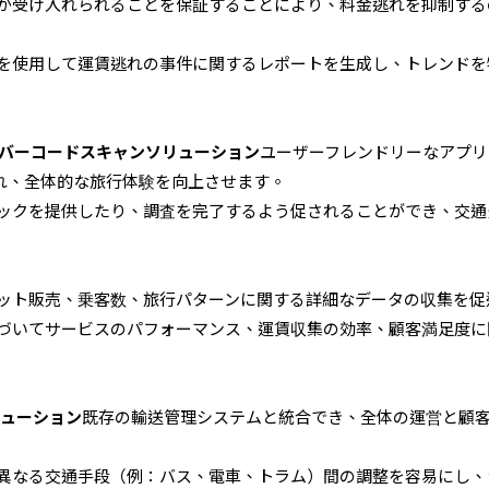
が受け入れられることを保証することにより、料金逃れを抑制する
を使用して運賃逃れの事件に関するレポートを生成し、トレンドを
nのバーコードスキャンソリューション
ユーザーフレンドリーなアプリ
れ、全体的な旅行体験を向上させます。
ックを提供したり、調査を完了するよう促されることができ、交通
ット販売、乗客数、旅行パターンに関する詳細なデータの収集を促
づいてサービスのパフォーマンス、運賃収集の効率、顧客満足度に
ューション
既存の輸送管理システムと統合でき、全体の運営と顧
異なる交通手段（例：バス、電車、トラム）間の調整を容易にし、