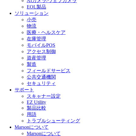
AIカメラ/ウェブカメラ
EOL製品
ソリューション
小売
物流
医療・ヘルスケア
在庫管理
モバイルPOS
アクセス制御
資産管理
製造
フィールドサービス
公共交通機関
セキュリティ
サポート
スキャナー設定
EZ Utility
製品比較
用語
トラブルシューティング
Marsonについて
Marsonについて