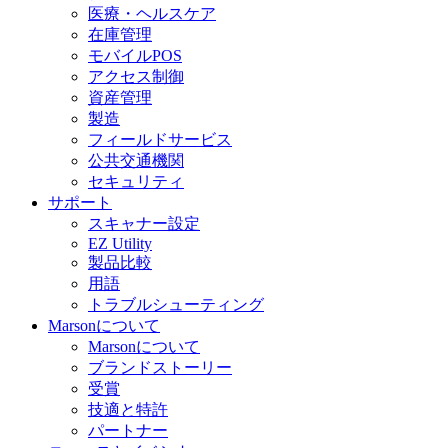
医療・ヘルスケア
在庫管理
モバイルPOS
アクセス制御
資産管理
製造
フィールドサービス
公共交通機関
セキュリティ
サポート
スキャナー設定
EZ Utility
製品比較
用語
トラブルシューティング
Marsonについて
Marsonについて
ブランドストーリー
受賞
技適と特許
パートナー