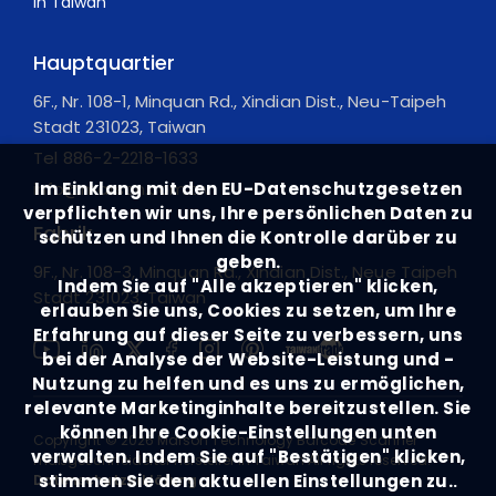
Hauptquartier
6F., Nr. 108-1, Minquan Rd., Xindian Dist., Neu-Taipeh
Stadt 231023, Taiwan
Tel
886-2-2218-1633
Im Einklang mit den EU-Datenschutzgesetzen
info@marson.com.tw
verpflichten wir uns, Ihre persönlichen Daten zu
Fabrik
schützen und Ihnen die Kontrolle darüber zu
geben.
9F., Nr. 108-3, Minquan Rd., Xindian Dist., Neue Taipeh
Indem Sie auf "Alle akzeptieren" klicken,
Stadt 231023, Taiwan
erlauben Sie uns, Cookies zu setzen, um Ihre
Erfahrung auf dieser Seite zu verbessern, uns
bei der Analyse der Website-Leistung und -
Nutzung zu helfen und es uns zu ermöglichen,
relevante Marketinginhalte bereitzustellen. Sie
können Ihre Cookie-Einstellungen unten
Copyright ©
2026
Marson Technology Barcode Scanner
verwalten. Indem Sie auf "Bestätigen" klicken,
maßgeschneiderter Hersteller in Taiwan
All rights reserved.
stimmen Sie den aktuellen Einstellungen zu.
.
Datenschutzerklärung