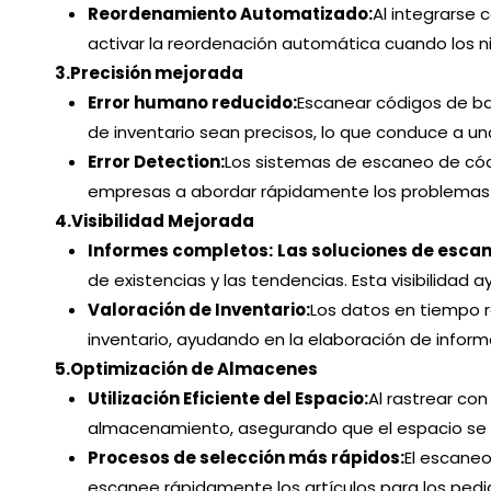
Reordenamiento Automatizado:
Al integrarse 
activar la reordenación automática cuando los ni
3.
Precisión mejorada
Error humano reducido:
Escanear códigos de ba
de inventario sean precisos, lo que conduce a u
Error Detection:
Los sistemas de escaneo de códig
empresas a abordar rápidamente los problemas y
4.
Visibilidad Mejorada
Informes completos:
Las soluciones de esca
de existencias y las tendencias. Esta visibilid
Valoración de Inventario:
Los datos en tiempo r
inventario, ayudando en la elaboración de informes
5.
Optimización de Almacenes
Utilización Eficiente del Espacio:
Al rastrear co
almacenamiento, asegurando que el espacio se ut
Procesos de selección más rápidos:
El escaneo
escanee rápidamente los artículos para los pedid