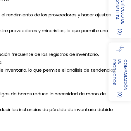
A
V
E
H
Í
C
U
L
O
D
E
C
O
N
S
U
L
T
 el rendimiento de los proveedores y hacer ajustes
ntre proveedores y minoristas, lo que permite una
(
0
)
iación frecuente de los registros de inventario,
a.
S
C
O
M
P
A
R
A
C
I
Ó
N
D
E
P
R
O
D
U
C
T
O
inventario, lo que permite el análisis de tendencias,
digos de barras reduce la necesidad de mano de
(
0
)
ucir las instancias de pérdida de inventario debido