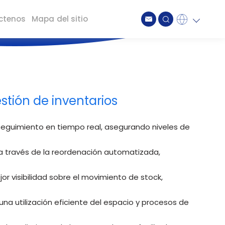
ctenos
Mapa del sitio
Global
English
Japan
日本語
Spain
Spanish
Germany
Deutsch
stión de inventarios
Taiwan
繁中
 seguimiento en tiempo real, asegurando niveles de
a a través de la reordenación automatizada,
or visibilidad sobre el movimiento de stock,
na utilización eficiente del espacio y procesos de