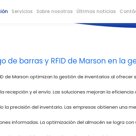
SOLUCIONES
ción
Servicios
Sobre nosotros
Últimas noticias
Contá
Si tienes alguna pregunta, nos encantaría saber de ti
o de barras y RFID de Marson en la ge
D de Marson optimizan la gestión de inventarios al ofrecer
la recepción y el envío. Las soluciones mejoran la eficienci
o la precisión del inventario. Las empresas obtienen una mej
nes informadas. La optimización del almacén se logra con u