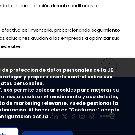
tando la documentación durante auditorías o
efectiva del inventario, proporcionando seguimiento
tas soluciones ayudan a las empresas a optimizar sus
necesiten.
TOP
 de protección de datos personales de la UE,
oteger y proporcionarle control sobre sus
atos personales.
", nos permite colocar cookies para mejorar su
arnos a analizar el rendimiento y uso del sitio,
1023, Taiwán
do de marketing relevante. Puede gestionar la
tinuación. Al hacer clic en "Confirmar" acepta
1023, Taiwán
onfiguración actual.
.
 de