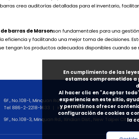
barras crea auditorías detalladas para el inventario, facili
 de barras de Marson
son fundamentales para una gestión 
a eficiencia y facilitando una mejor toma de decisiones. Es
 que tengan los productos adecuados disponibles cuando se 
En cumplimiento de las leyes
estamos comprometidos a pr
d
Al hacer clic en "Aceptar todo
experiencia en este sitio, ayud
6F., No.108-1, Minquan Rd., Xindian Dist., New Taipei City 23
y permitirnos ofrecer conteni
Tel
886-2-2218-1633
info@marson.com.tw
configuración de cookies a con
9F., No.108-3, Minquan Rd., Xindian Dist., New Taipei City 23
la c
Gestión