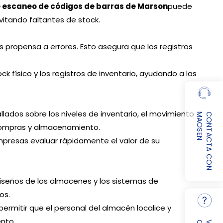
e escaneo de códigos de barras de Marson
puede
vitando faltantes de stock.
propensa a errores. Esto asegura que los registros
 físico y los registros de inventario, ayudando a las
allados sobre los niveles de inventario, el movimiento
N
C
O
N
T
A
C
T
A
C
O
N
M
A
O
S
E
e compras y almacenamiento.
mpresas evaluar rápidamente el valor de su
 diseños de los almacenes y los sistemas de
os.
ermitir que el personal del almacén localice y
ento.