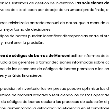
con los sistemas de gestión de inventario,
Las soluciones d
veles de stock caen por debajo de un umbral predefinido, e
rras minimiza la entrada manual de datos, que a menudo es 
na mejor toma de decisiones.
os de barras pueden identificar discrepancias entre el stock
 mantener la precisión.
neo de códigos de barras de Marson
facilitar informes det
ad ayuda a los gerentes a tomar decisiones informadas sobr
eal de los escaneos de códigos de barras permiten a las e
 y análisis financieros.
n precisión el inventario, las empresas pueden optimizar los
ilice de manera efectiva y reduciendo los costos operativ
 de códigos de barras acelera los procesos de selección al p
os, aumentando la velocidad y la eficiencia en el cumplimi