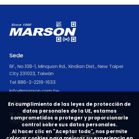
Sede
6F., No.108-1, Minquan Rd., Xindian Dist., New Taipei
City 231023, Taiwán
Tel
886-2-2218-1633
info@marson.com.tw
Fábrica
En cumplimiento de las leyes de protección de
datos personales de la UE, estamos
9F., No.108-3, Minquan Rd., Xindian Dist., New Taipei
comprometidos a proteger y proporcionarle
City 231023, Taiwán
control sobre sus datos personales.
Al hacer clic en "Aceptar todo", nos permite
colocar cookies para mejorar su experiencia en