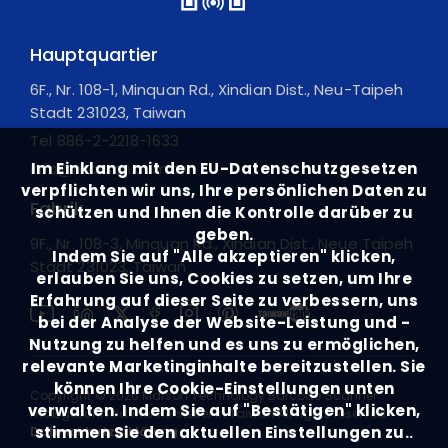
Hauptquartier
6F., Nr. 108-1, Minquan Rd., Xindian Dist., Neu-Taipeh
Stadt 231023, Taiwan
Tel
886-2-2218-1633
info@marson.com.tw
Im Einklang mit den EU-Datenschutzgesetzen
verpflichten wir uns, Ihre persönlichen Daten zu
Fabrik
schützen und Ihnen die Kontrolle darüber zu
geben.
9F., Nr. 108-3, Minquan Rd., Xindian Dist., Neue Taipeh
Indem Sie auf "Alle akzeptieren" klicken,
Stadt 231023, Taiwan
erlauben Sie uns, Cookies zu setzen, um Ihre
Erfahrung auf dieser Seite zu verbessern, uns
bei der Analyse der Website-Leistung und -
Nutzung zu helfen und es uns zu ermöglichen,
relevante Marketinginhalte bereitzustellen. Sie
können Ihre Cookie-Einstellungen unten
Copyright ©
2026
Marson Technology Barcode Scanner
verwalten. Indem Sie auf "Bestätigen" klicken,
maßgeschneiderter Hersteller in Taiwan
All rights reserved.
stimmen Sie den aktuellen Einstellungen zu.
Datenschutzerklärung
.