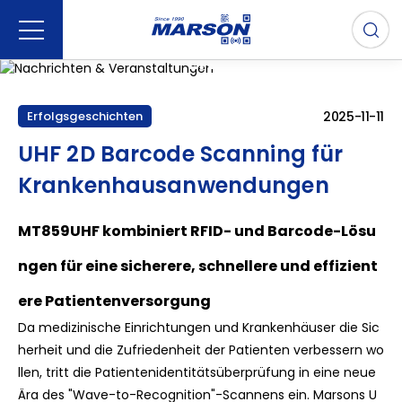
NEUIGKEITEN & VERANSTALTUNG
EN
Bleiben Sie auf dem Laufenden über Produktankündigunge
n, Lösungen und die neuesten Veranstaltungen.
2025-11-11
Erfolgsgeschichten
UHF 2D Barcode Scanning für
Krankenhausanwendungen
MT859UHF kombiniert RFID- und Barcode-Lösu
ngen für eine sicherere, schnellere und effizient
ere Patientenversorgung
Da medizinische Einrichtungen und Krankenhäuser die Sic
herheit und die Zufriedenheit der Patienten verbessern wo
llen, tritt die Patientenidentitätsüberprüfung in eine neue
Ära des "Wave-to-Recognition"-Scannens ein. Marsons U