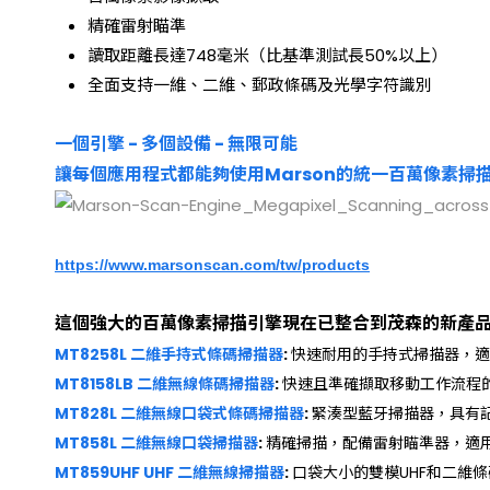
精確雷射瞄準
讀取距離長達748毫米（比基準測試長50%以上）
全面支持一維、二維、郵政條碼及光學字符識別
一個引擎 - 多個設備 - 無限可能
讓每個應用程式都能夠使用Marson的統一百萬像素掃
https://www.marsonscan.com/tw/products
這個強大的百萬像素掃描引擎現在已整合到茂森的新產
MT8258L 二維手持式條碼掃描器
:
快速耐用的手持式掃描器，適
MT8158LB 二維無線條碼掃描器
:
快速且準確擷取移動工作流程
MT828L 二維無線口袋式條碼掃描器
:
緊湊型藍牙掃描器，具有
MT858L 二維無線口袋掃描器
:
精確掃描，配備雷射瞄準器，適用
MT859UHF UHF 二維無線掃描器
:
口袋大小的雙模UHF和二維條