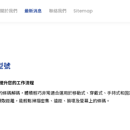
新聞與活動
關於我們
最新消息
聯絡我們
Sitemap
所有新型號
茂森條碼掃瞄器產品公告、AIDC自動識別與數據採集解決方案和最
型號
力提升您的工作流程
的條碼解碼，體積輕巧非常適合運用於移動式、穿戴式、手持式和固
的讀取距離，能輕鬆掃描密集、遠距、損壞及螢幕上的條碼。