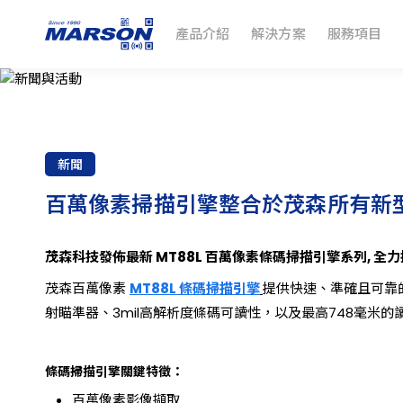
產品介紹
解決方案
服務項目
首頁
最新消息
新聞
百萬像素掃描引擎整合於茂森
關注
新聞
百萬像素掃描引擎整合於茂森所有新
茂森科技發佈最新 MT88L 百萬像素條碼掃描引擎系列, 全
茂森百萬像素
MT88L 條碼掃描引擎
提供快速、準確且可靠
射瞄準器、3mil高解析度條碼可讀性，以及最高748毫米
條碼掃描引擎關鍵特徵：
百萬像素影像擷取