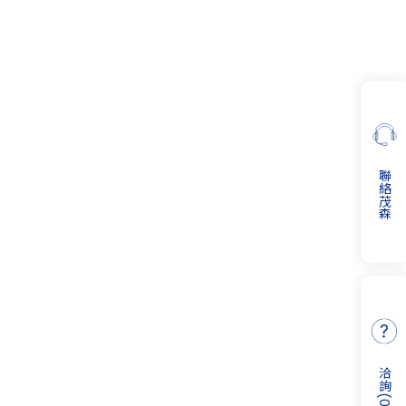
聯絡茂森
洽詢
(
0