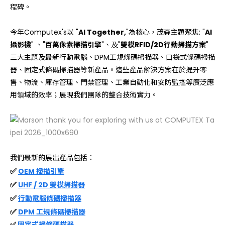
程碑。
今年Computex's以 "
AI Together,
"為核心，茂森主題聚焦: "
AI
攝影機
" 、"
百萬像素掃描引擎
"、及"
雙模RFID/2D行動掃描方案
"
三大主題及最新行動電腦、DPM工規條碼掃描器、口袋式條碼掃描
器、固定式條碼掃描器等新產品。這些產品解決方案在於提升零
售、物流、庫存管理、門禁管理、工業自動化和安防監控等廣泛應
用領域的效率；展現我們團隊的整合技術實力。
我們最新的展出產品包括：
✅
OEM 掃描引擎
✅
UHF / 2D 雙模掃描器
✅
行動電腦條碼掃描器
✅
DPM 工規條碼掃描器
✅
固定式掃條碼描器